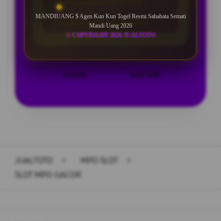
Minimal Deposit Rp. 10.000
MANDIUANG $ Agen Kun Kun Togel Resmi Sahabata Semati
Jackpot FreeSpin Setiap Hari!
Mandi Uang 2026
© COPYRIGHT 2026 JUALTOTO
LOGIN
DAFTAR
Layer Popup Close
JUALTOTO
>
MPO SLOT
>
SLOT MPO GACOR
Buka
Footer Navigation